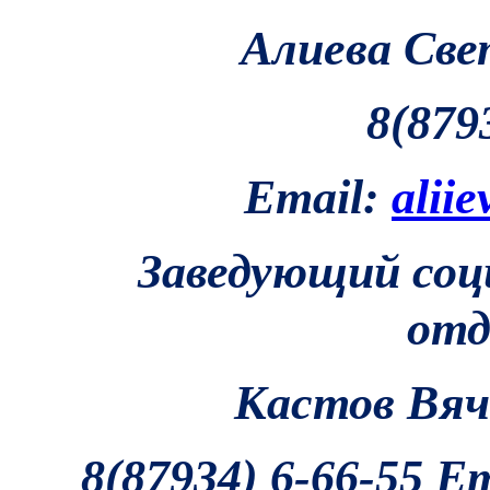
Алиева Све
8(879
Email:
alii
Заведующий соц
отд
Кастов Вяч
8(87934) 6-66-55 E