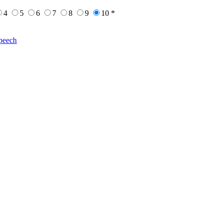
4
5
6
7
8
9
10
*
peech