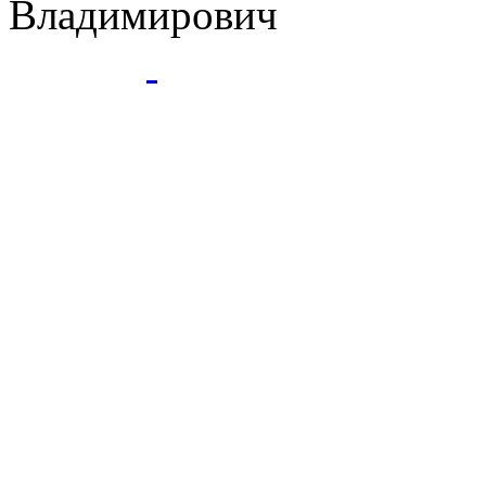
Владимирович
ГБПОУ
- Ессентукский ЦР це
Ессентуки