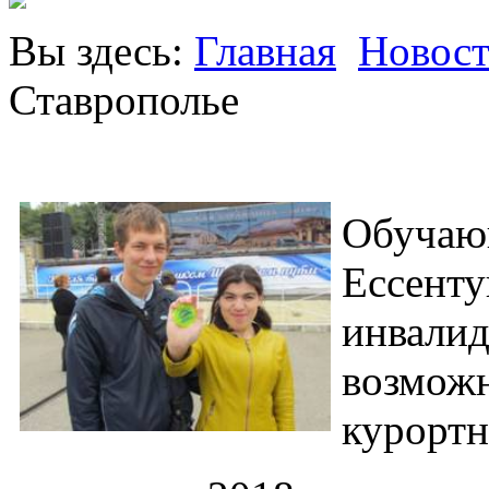
Вы здесь:
Главная
Новост
Ставрополье
Обуч
Ессент
инвали
возмож
курортн