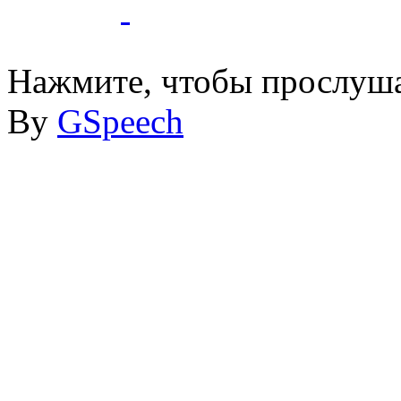
ГБПОУ
- Ессентукский ЦР це
Ессентуки
Нажмите, чтобы прослуша
By
GSpeech