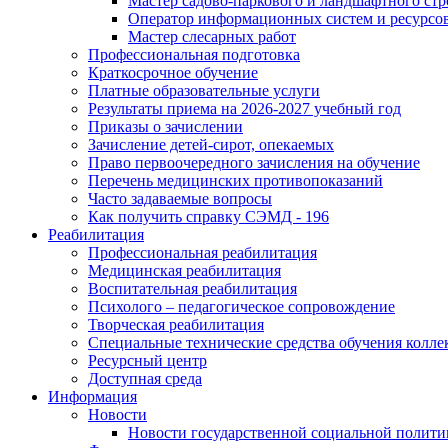
Мастер садово-паркового и ландшафтного стр
Оператор информационных систем и ресурсо
Мастер слесарных работ
Профессиональная подготовка
Краткосрочное обучение
Платные образовательные услуги
Результаты приема на 2026-2027 учебный год
Приказы о зачислении
Зачисление детей-сирот, опекаемых
Право первоочередного зачисления на обучение
Перечень медицинских противопоказаний
Часто задаваемые вопросы
Как получить справку СЭМД - 196
Реабилитация
Профессиональная реабилитация
Медицинская реабилитация
Воспитательная реабилитация
Психолого – педагогическое сопровождение
Творческая реабилитация
Специальные технические средства обучения колле
Ресурсный центр
Доступная среда
Информация
Новости
Новости государственной социальной полити