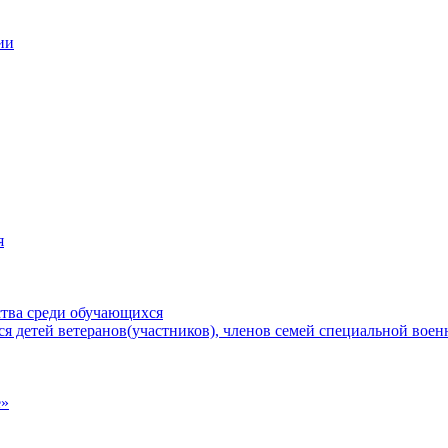
ии
я
ства среди обучающихся
 детей ветеранов(участников), членов семей специальной вое
е»