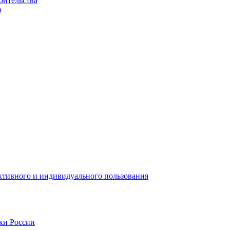
оительства
в
ктивного и индивидуального пользования
ки России