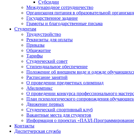
Субсидии
Международное сотрудничество
Организация питания в образовательной организац
Государственное задание
Грамоты и благодарственные письма
Студентам
Трудоустройство
Реквизиты для оплаты
Приказы
Общежитие
Тарифы
Студенческий совет
Стипендиальное обеспечение
Положение об внешнем виде и одежде обучающихс
Расписание занятий
О проведении предметных олимпиад
Абилимпикс
О проведении конкурса профессионального мастер
План психологического сопровождения обучающихся
Движение первых
Студенческий спортивный клуб
Вакантные места для студентов
Информация о проектах «ПАЗЛ-Программировани
Контакты
Диспетчерская служба