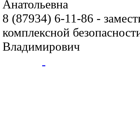
Анатольевна
8 (87934) 6-11-86
- замест
комплексной безопаснос
Владимирович
ГБПОУ
- Ессентукский ЦР це
Ессентуки