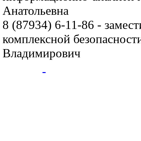
Анатольевна
8 (87934) 6-11-86
- замест
комплексной безопаснос
Владимирович
ГБПОУ
- Ессентукский ЦР це
Ессентуки