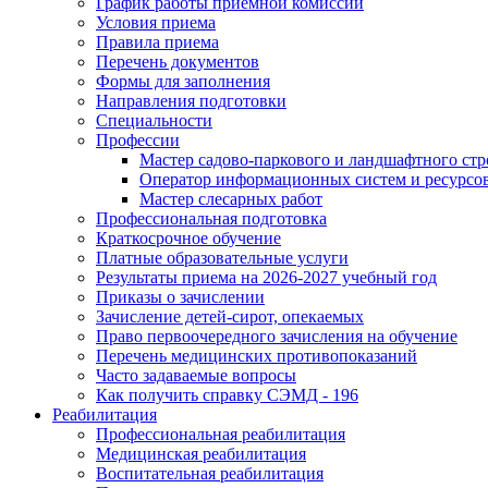
График работы приемной комиссии
Условия приема
Правила приема
Перечень документов
Формы для заполнения
Направления подготовки
Специальности
Профессии
Мастер садово-паркового и ландшафтного стр
Оператор информационных систем и ресурсо
Мастер слесарных работ
Профессиональная подготовка
Краткосрочное обучение
Платные образовательные услуги
Результаты приема на 2026-2027 учебный год
Приказы о зачислении
Зачисление детей-сирот, опекаемых
Право первоочередного зачисления на обучение
Перечень медицинских противопоказаний
Часто задаваемые вопросы
Как получить справку СЭМД - 196
Реабилитация
Профессиональная реабилитация
Медицинская реабилитация
Воспитательная реабилитация