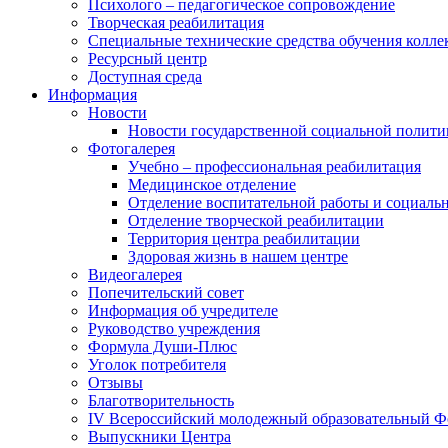
Психолого – педагогическое сопровождение
Творческая реабилитация
Специальные технические средства обучения колле
Ресурсный центр
Доступная среда
Информация
Новости
Новости государственной социальной полити
Фотогалерея
Учебно – профессиональная реабилитация
Медицинское отделение
Отделение воспитательной работы и социаль
Отделение творческой реабилитации
Территория центра реабилитации
Здоровая жизнь в нашем центре
Видеогалерея
Попечительский совет
Информация об учредителе
Руководство учреждения
Формула Души-Плюс
Уголок потребителя
Отзывы
Благотворительность
IV Всероссийский молодежный образовательный Ф
Выпускники Центра