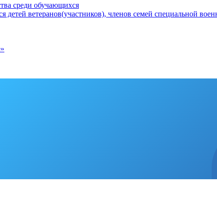
ства среди обучающихся
 детей ветеранов(участников), членов семей специальной вое
е»