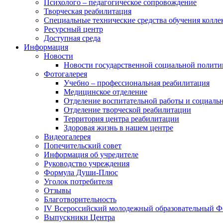
Психолого – педагогическое сопровождение
Творческая реабилитация
Специальные технические средства обучения колле
Ресурсный центр
Доступная среда
Информация
Новости
Новости государственной социальной полити
Фотогалерея
Учебно – профессиональная реабилитация
Медицинское отделение
Отделение воспитательной работы и социаль
Отделение творческой реабилитации
Территория центра реабилитации
Здоровая жизнь в нашем центре
Видеогалерея
Попечительский совет
Информация об учредителе
Руководство учреждения
Формула Души-Плюс
Уголок потребителя
Отзывы
Благотворительность
IV Всероссийский молодежный образовательный Ф
Выпускники Центра