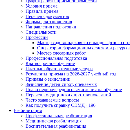
График работы приемной комиссии
Условия приема
Правила приема
Перечень документов
Формы для заполнения
Направления подготовки
Специальности
Профессии
Мастер садово-паркового и ландшафтного стр
Оператор информационных систем и ресурсо
Мастер слесарных работ
Профессиональная подготовка
Краткосрочное обучение
Платные образовательные услуги
Результаты приема на 2026-2027 учебный год
Приказы о зачислении
Зачисление детей-сирот, опекаемых
Право первоочередного зачисления на обучение
Перечень медицинских противопоказаний
Часто задаваемые вопросы
Как получить справку СЭМД - 196
Реабилитация
Профессиональная реабилитация
Медицинская реабилитация
Воспитательная реабилитация