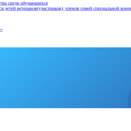
ства среди обучающихся
 детей ветеранов(участников), членов семей специальной вое
е»